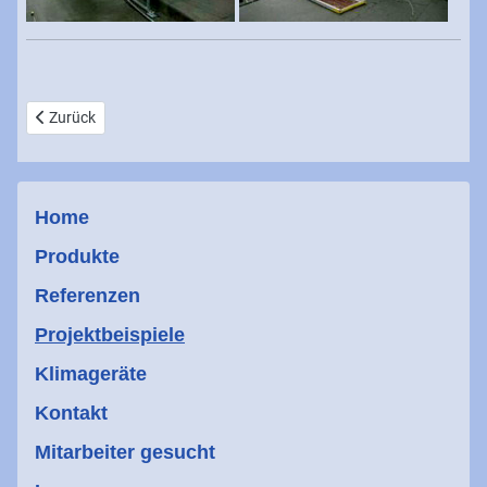
Vorheriger Beitrag: Abgasleitung für eine thermische Nachverbren
Zurück
Home
Produkte
Referenzen
Projektbeispiele
Klimageräte
Kontakt
Mitarbeiter gesucht