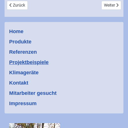
Vorheriger Beitrag: RLT - Anlagen für pharmazeutische Labore, Pro
Nächster Beit
Zurück
Weiter
Home
Produkte
Referenzen
Projektbeispiele
Klimageräte
Kontakt
Mitarbeiter gesucht
Impressum